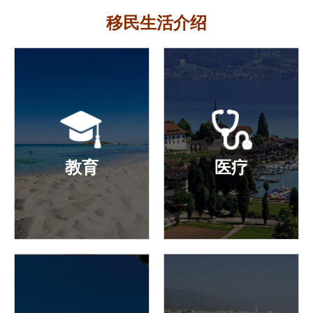
移民生活介绍
教育
医疗
作为塞浦路斯国籍的人，不
据世界卫生组织的统计，塞
但可以在塞浦路斯免费12年
浦路斯平均每480 人就拥有
(6+3+3)公立学校，持欧盟
1 名全科医生，远超发达国
护照可以在欧盟任意国家居
家的医患比例，丹麦平均每
住、生活、学习、工作。孩
1200 人拥有一名全科医