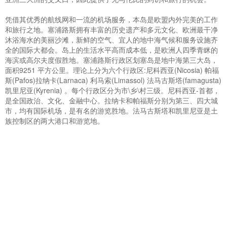
凭借其优秀的航线网和一流的机场服务，本岛是欧盟内外完美的工作
和旅行之地。塞浦路斯拥有丰富的历史遗产和多元文化、欧洲最干净
沐浴海水的美丽沙滩，新鲜的空气、宜人的地中海气候和服务设施齐
全的国际大都会。岛上的生活水平高而成本低，是欧洲人四季青眯的
海滨或高尔夫度假胜地。塞浦路斯行政区划塞岛是地中海第三大岛，
面积9251 平方公里。理论上分为六个行政区:尼科西亚(Nicosia) 帕福
斯(Pafos)拉纳卡(Larnaca) 利马索(Limassol) 法马古斯塔(famagusta)
凯里尼亚(Kyrenia) 。每个行政区分为市\乡\村三级。尼科西亚-首都，
是全国政治、文化、金融中心。拉纳卡和帕福斯分别为第三、四大城
市，均有国际机场，是有名的游览胜地。法马古斯塔和凯里尼亚是土
族控制区的两大港口和游览地。