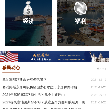
子可以到瑞士读顶级酒店管
生，中国平均每3000 人拥
理、可以到奥地利学音乐、
有一位全科医生;塞浦路斯的
可以到意大利读艺术专业、
心脏移植技术全球领先，心
可以到法国读文学、可以到
脏移植专家全都具有在英、
经济
福利
英国读商学院、MBA、理工
美、南非等国家的多年从业
等等
经验
塞浦路斯是一座拥有先进自
拥有塞浦路斯国籍可以在欧
由市场，以服务业为经济基
盟任意国家工作、居住和生
础的先进国家。专属经济区
活，享受欧盟境内的一流的
内巨量的石油和天然气为塞
教育体系，欧盟境内自由贸
移民动态
More+
浦路斯经济提供了强有力的
易、经商范围覆盖5亿欧盟
保障，高度有吸引力的税制
公民，高度稳定的国家、基
拿到塞浦路斯永居有何优势？
2021-12-13
(企业所得税仅为12.5%，欧
础设置一流，免签160多个
洲国家最低;增值税19%，也
国家、通行自由无阻。
塞浦路斯永居可以免签国家有哪些，永居种类详解！
2021-11-26
处于欧洲最低水平;与世界范
2021年移民塞浦路斯生活的几个主要理由
围内50多个国家(包括中国)
2021-09-18
签署了免双边税收协议);
2021移民塞浦路斯好不好？从这五个方面可以窥见一斑
2021-02-20