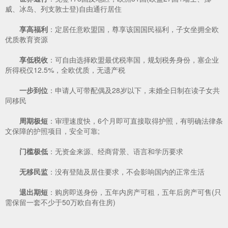
威、冰岛、列支敦士登)自由通行居住
享高福利
：定居任意欧盟国，尊享该国国民福利，子女坐拥全欧
优质教育资源
享低税收
：可自由选择欧盟最优税率国，规划税务身份，塞企业
所得税仅12.5%，全欧优质，无遗产税
一步到位
：申请人可带配偶及28岁以下，未婚全日制在读子女共
同移民
周期极短
：审理速度快，6个月即可直接取得护照，有明确法律条
文保障的护照项目，安全可靠;
门槛极低
：无资金来源、经商背景、语言和学历要求
无移民监
：没有登陆及居住要求，不会影响国内的正常生活
退出期短
：购房即送身份，五年内房产可租，五年后房产可售(只
需保留一套不少于50万欧自有住房)