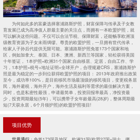
为何如此多的富豪选择塞浦路斯护照，财富保障与传承及子女教
育发展已成为高净值人群最主要的关注点，而拥有一本欧盟护照，就
可以解决这些问题。不仅可以合法节税、保障财富，还能畅享欧洲顶
级教育资源为子女未雨绸缪。尊贵的欧盟护照，一旦拥有世代传承，
给家人子孙后代提供无限可能。塞浦路斯护照免签173个国家和地
区，例如加拿大、泰国、日本、澳洲、新西兰等国家，轻松获得美国
十年签证， 1本护照=欧洲31个国家;自由移居、定居，自由工作、学
习，1本护照=税号+地址证明+全球开户，合理规避CRS，塞浦路斯护
照是最为稳定的一步到位获得欧盟护照的项目： 2013年政府推出政策
至今，成功率100%，是目前移民市场最顶级的移民项目，变更税务居
民，海外避税，海外开户，海外生活及福利等需求的最佳解决方案，
同时，也是私密性最强，申请最简单，投资回报率最高，净投资最
少，投资周期最短(5年)，可以携带子女年龄最高(28岁)，整体周期最
短(7天获永居，6个月领护照)的欧盟护照项目!
项目优势
世界通行
：免签173国及地区，欧洲31国(欧盟27国+瑞士、挪